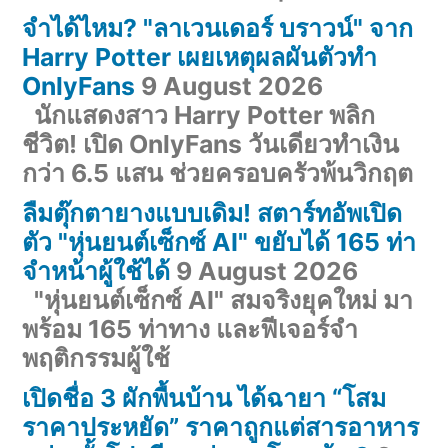
จำได้ไหม? "ลาเวนเดอร์ บราวน์" จาก
Harry Potter เผยเหตุผลผันตัวทำ
OnlyFans
9 August 2026
นักแสดงสาว Harry Potter พลิก
ชีวิต! เปิด OnlyFans วันเดียวทำเงิน
กว่า 6.5 แสน ช่วยครอบครัวพ้นวิกฤต
ลืมตุ๊กตายางแบบเดิม! สตาร์ทอัพเปิด
ตัว "หุ่นยนต์เซ็กซ์ AI" ขยับได้ 165 ท่า
จำหน้าผู้ใช้ได้
9 August 2026
"หุ่นยนต์เซ็กซ์ AI" สมจริงยุคใหม่ มา
พร้อม 165 ท่าทาง และฟีเจอร์จำ
พฤติกรรมผู้ใช้
เปิดชื่อ 3 ผักพื้นบ้าน ได้ฉายา “โสม
ราคาประหยัด” ราคาถูกแต่สารอาหาร