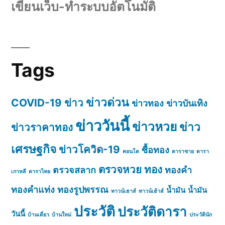
เขียนเว็บ-ทำระบบอัตโนมัติ
Tags
ข่าวด่วน
COVID-19
ข่าว
ข่าวทอง
ข่าวบันเทิง
ข่าววันนี้
ข่าวหวย
ข่าว
ข่าวราคาทอง
เศรษฐกิจ
ข่าวโควิด-19
ซื้อทอง
คอนโด
ดาราชาย
ดารา
ตรวจหวย
ทอง
ตรวจสลาก
ทองคำ
เกาหลี
ดาราไทย
ทองคำแท่ง
ทองรูปพรรณ
น้ำมัน
น้ำมัน
ทาวน์เฮาส์
ทาวน์เฮ้าส์
ประวัติ
ประวัติดารา
วันนี้
บ้านเดี่ยว
บ้านใหม่
ประวัตินัก