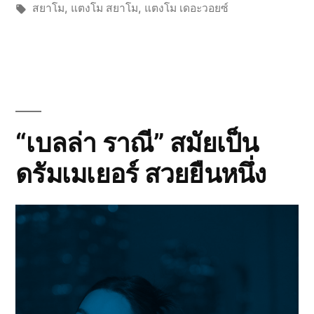
by
Tags:
in
สยาโม
,
แตงโม สยาโม
,
แตงโม เดอะวอยซ์
“เบลล่า ราณี” สมัยเป็น
ดรัมเมเยอร์ สวยยืนหนึ่ง