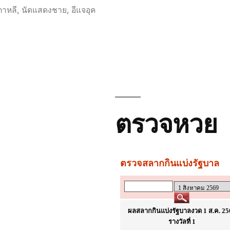
in
กาหลี
,
นัดแสดงชาย
,
อีแจอุค
ตรวจหวย