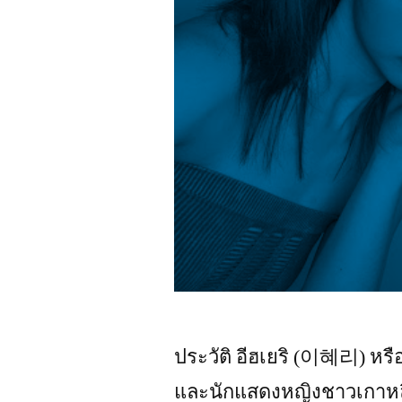
ประวัติ อีฮเยริ (이혜리) หรือที
และนักแสดงหญิงชาวเกาหลีใต้