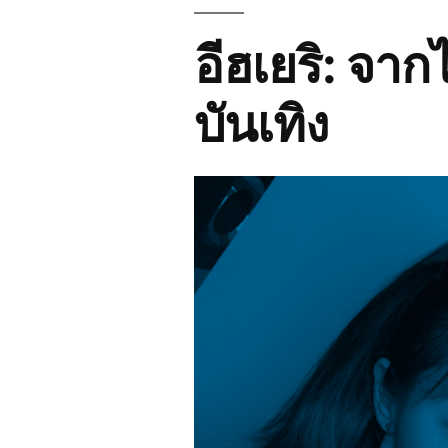
อีฮเยริ: จาก
บันเทิง