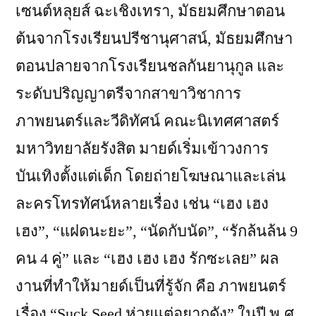
เซนต์หลุยส์ ฉะเชิงเทรา, มัธยมศึกษาตอน
ต้นจากโรงเรียนปรีชานุศาสน์, มัธยมศึกษา
ตอนปลายจากโรงเรียนชลกันยานุกูล และ
ระดับปริญญาตรีจากสาขาวิชาการ
ภาพยนตร์และวีดิทัศน์ คณะนิเทศศาสตร์
มหาวิทยาลัยรังสิต มายด์เริ่มเข้าวงการ
บันเทิงตั้งแต่เด็ก โดยถ่ายโฆษณาและเล่น
ละครโทรทัศน์หลายเรื่อง เช่น “เฮง เฮง
เฮง”, “แฝดนะยะ”, “นัดกับนัด”, “รักล้นล้น 9
คน 4 คู่” และ “เฮง เฮง เฮง รักซะเลย” ผล
งานที่ทำให้มายด์เป็นที่รู้จัก คือ ภาพยนตร์
เรื่อง “Suck Seed ห่วยแต่อยากดัง” ในปี พ.ศ.