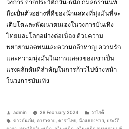
วงการ จากประวัติภวิน-ธนิก กมลธรานนท์
ถือเป็นตัวอย่างที่ดีของนักแสดงที่มุ่งมั่นที่จะ
เติบโตและพัฒนาตนเองในวงการบันเทิง
ไทยและโลกอย่างต่อเนื่อง ด้วยความ
พยายามอดทนและความกล้าหาญ ความรัก
และความมุ่งมั่นในการแสดงของเขาเป็น
แรงผลักดันที่สำคัญในการก้าวไปข้างหน้า
ในวงการบันเทิง
Posted
Posted
admin
28 February 2024
วาไรตี้
by
Tags:
in
ข่าวบันเทิง
,
ดาราชาย
,
ดาราไทย
,
นักแสดงชาย
,
ประวัติ
ดารา
,
ประวัติภวิน-ธนิก
,
ภวิน-ธนิก
,
ภวิน-ธนิก กมลธรานนท์