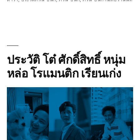
ประวัติ โต๋ ศักดิ์สิทธิ์ หนุ่ม
หล่อ โรแมนติก เรียนเก่ง